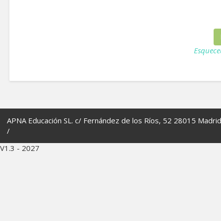
Esquece
APNA Educación SL. c/ Fernández de los Ríos, 52 28015 Madri
/
V1.3 - 2027