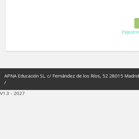
Esquece
APNA Educación SL. c/ Fernández de los Ríos, 52 28015 Madri
/
V1.3 - 2027