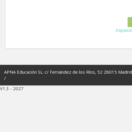
Esquece
APNA Educación SL. c/ Fernández de los Ríos, 52 28015 Madri
/
V1.3 - 2027