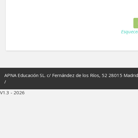
Esquece
APNA Educación SL. c/ Fernández de los Ríos, 52 28015 Madri
/
V1.3 - 2026