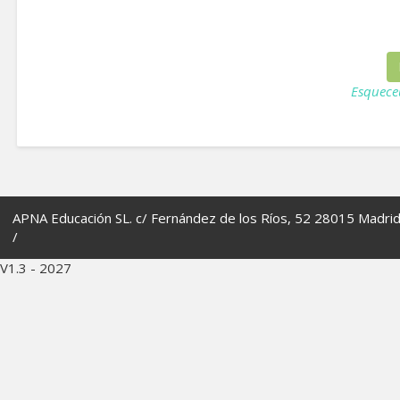
Esquece
APNA Educación SL. c/ Fernández de los Ríos, 52 28015 Madri
/
V1.3 - 2027