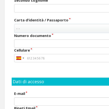
Secondo cognome
*
Carta d’identità / Passaporto
*
Numero documento
*
Cellulare
Dati di accesso
*
E-mail
*
Ripeti Email