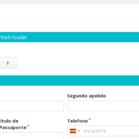
matricular
Segundo apelido
*
ítulo de
Telefone
*
/Passaporte