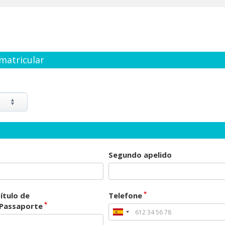
matricular
Segundo apelido
*
ítulo de
Telefone
*
/Passaporte