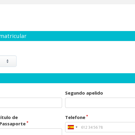
matricular
Segundo apelido
*
ítulo de
Telefone
*
/Passaporte