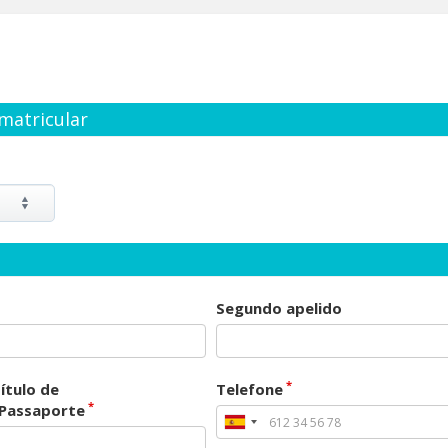
matricular
Segundo apelido
*
ítulo de
Telefone
*
/Passaporte