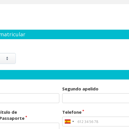
matricular
Segundo apelido
*
ítulo de
Telefone
*
/Passaporte