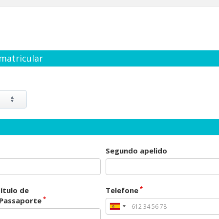
matricular
Segundo apelido
*
ítulo de
Telefone
*
/Passaporte