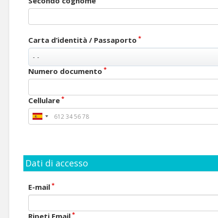
Secondo cognome
*
Carta d’identità / Passaporto
*
Numero documento
*
Cellulare
Dati di accesso
*
E-mail
*
Ripeti Email