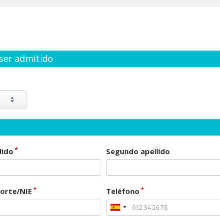
 ser admitido
*
lido
Segundo apellido
*
*
orte/NIE
Teléfono