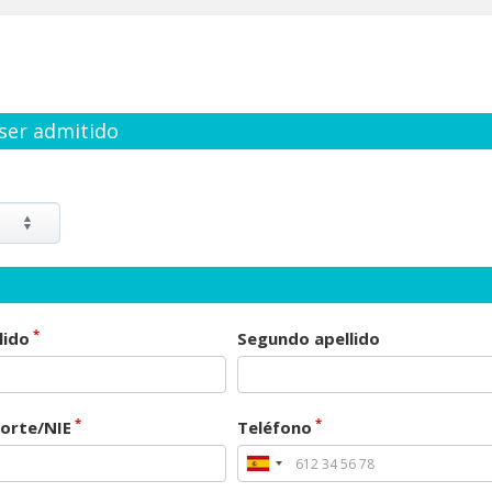
 ser admitido
*
lido
Segundo apellido
*
*
orte/NIE
Teléfono