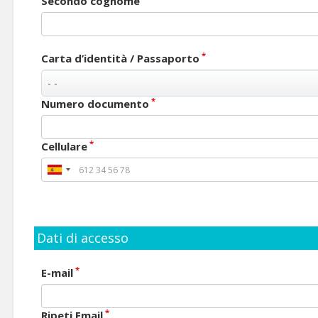
Secondo cognome
*
Carta d’identità / Passaporto
*
Numero documento
*
Cellulare
Dati di accesso
*
E-mail
*
Ripeti Email