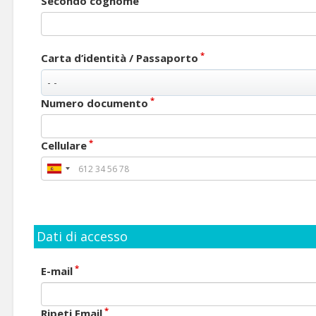
Secondo cognome
*
Carta d’identità / Passaporto
*
Numero documento
*
Cellulare
Dati di accesso
*
E-mail
*
Ripeti Email