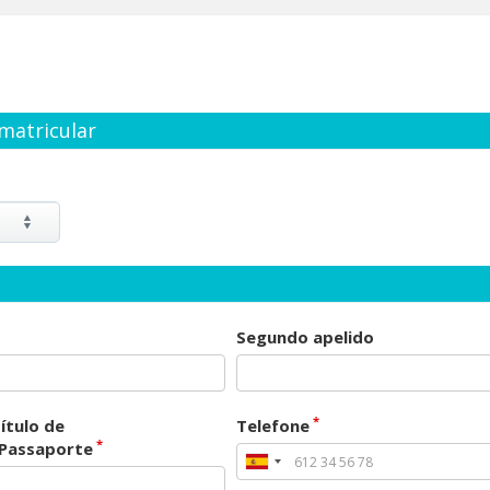
matricular
Segundo apelido
*
ítulo de
Telefone
*
/Passaporte