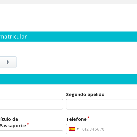
matricular
Segundo apelido
*
ítulo de
Telefone
*
/Passaporte